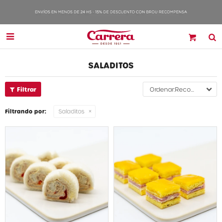

SALADITOS
Recomendados
Filtrando por:
Saladitos