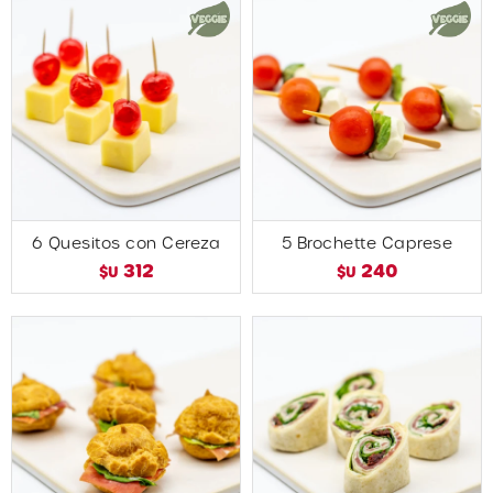
6 Quesitos con Cereza
5 Brochette Caprese
312
240
$U
$U