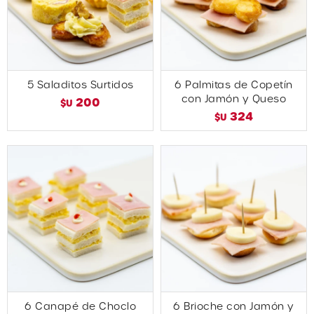
5 Saladitos Surtidos
6 Palmitas de Copetín
con Jamón y Queso
200
$U
324
$U
6 Canapé de Choclo
6 Brioche con Jamón y