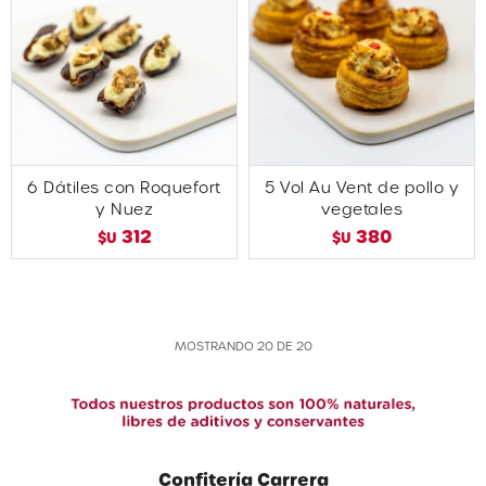
6 Dátiles con Roquefort
5 Vol Au Vent de pollo y
y Nuez
vegetales
312
380
$U
$U
MOSTRANDO
20
DE
20
Confitería Carrera