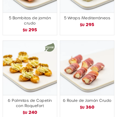
5 Bombitas de jamón
5 Wraps Mediterráneos
crudo
295
$U
295
$U
6 Palmitas de Copetín
6 Roule de Jamón Crudo
con Roquefort
360
$U
240
$U