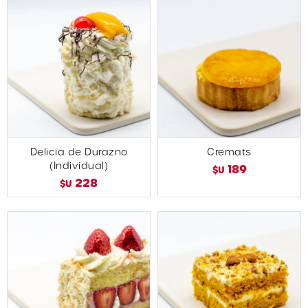
Delicia de Durazno
Cremats
(Individual)
189
$U
228
$U