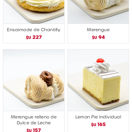
Ensaimade de Chantilly
Merengue
227
94
$U
$U
Merengue relleno de
Lemon Pie Individual
Dulce de Leche
165
$U
157
$U