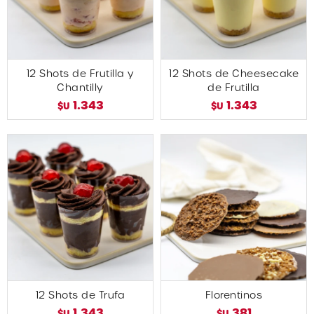
12 Shots de Frutilla y
12 Shots de Cheesecake
Chantilly
de Frutilla
1.343
1.343
$U
$U
12 Shots de Trufa
Florentinos
1.343
381
$U
$U