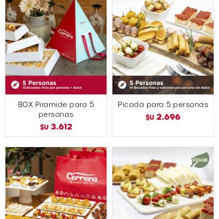
BOX Piramide para 5
Picada para 5 personas
personas
2.696
$U
3.612
$U