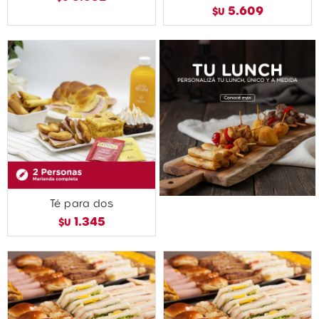
5.609
$U
Té para dos
1.345
$U