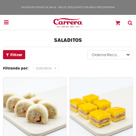

SALADITOS
Recomendados
Filtrando por:
Saladitos