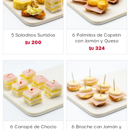
5 Saladitos Surtidos
6 Palmitas de Copetín
con Jamón y Queso
200
$U
324
$U
6 Canapé de Choclo
6 Brioche con Jamón y