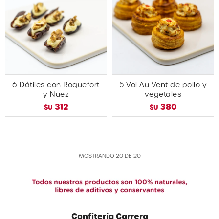
6 Dátiles con Roquefort
5 Vol Au Vent de pollo y
y Nuez
vegetales
312
380
$U
$U
MOSTRANDO
20
DE
20
Confitería Carrera