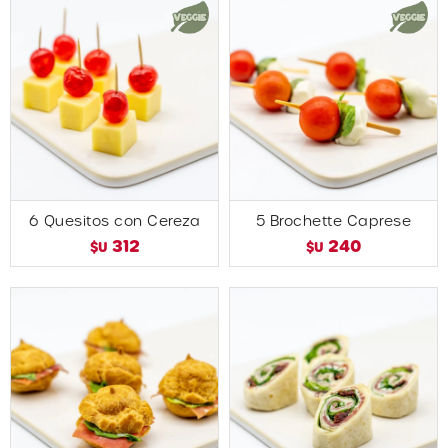
6 Quesitos con Cereza
5 Brochette Caprese
312
240
$U
$U