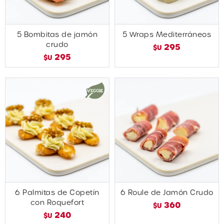
5 Bombitas de jamón
5 Wraps Mediterráneos
crudo
295
$U
295
$U
6 Palmitas de Copetín
6 Roule de Jamón Crudo
con Roquefort
360
$U
240
$U