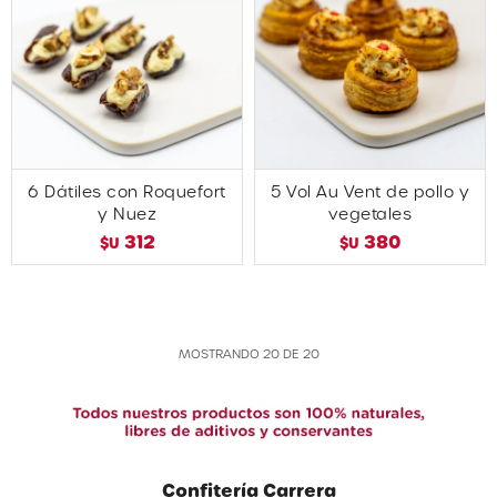
6 Dátiles con Roquefort
5 Vol Au Vent de pollo y
y Nuez
vegetales
312
380
$U
$U
MOSTRANDO
20
DE
20
Confitería Carrera