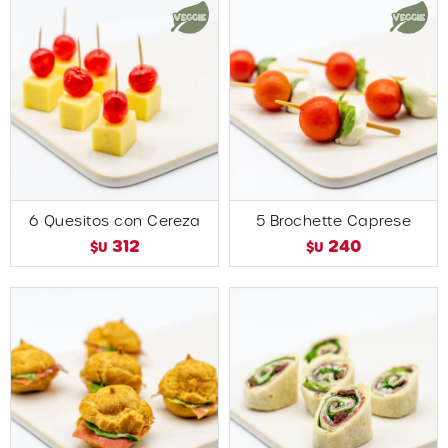
6 Quesitos con Cereza
5 Brochette Caprese
312
240
$U
$U