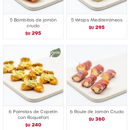
5 Bombitas de jamón
5 Wraps Mediterráneos
crudo
295
$U
295
$U
6 Palmitas de Copetín
6 Roule de Jamón Crudo
con Roquefort
360
$U
240
$U