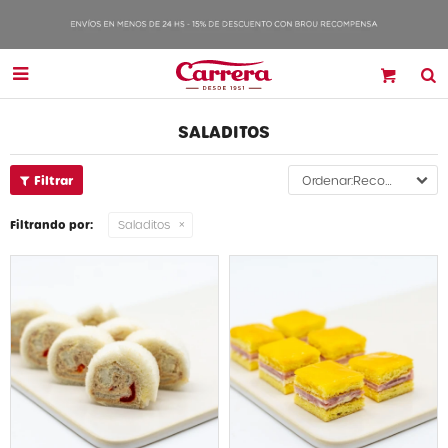

SALADITOS
Recomendados
Filtrando por:
Saladitos