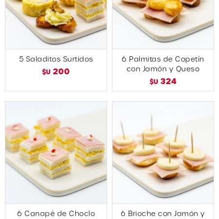
5 Saladitos Surtidos
6 Palmitas de Copetín
con Jamón y Queso
200
$U
324
$U
6 Canapé de Choclo
6 Brioche con Jamón y