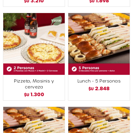
3.210
1.898
$U
$U
Pizzeta, Masinis y
Lunch - 5 Personas
cerveza
2.848
$U
1.300
$U