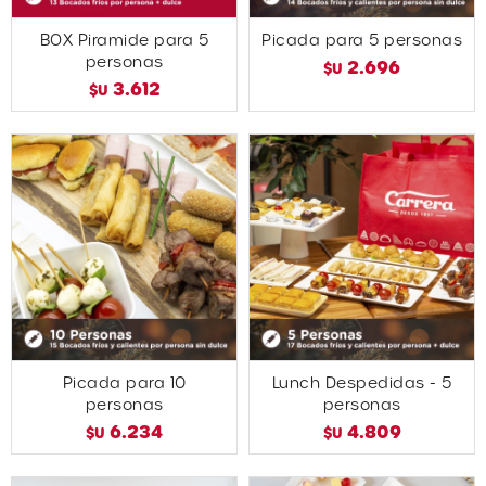
BOX Piramide para 5
Picada para 5 personas
personas
2.696
$U
3.612
$U
Picada para 10
Lunch Despedidas - 5
personas
personas
6.234
4.809
$U
$U