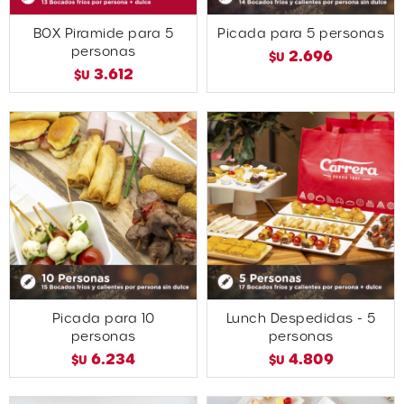
BOX Piramide para 5
Picada para 5 personas
personas
2.696
$U
3.612
$U
Picada para 10
Lunch Despedidas - 5
personas
personas
6.234
4.809
$U
$U