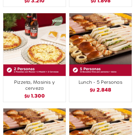
3.210
1.898
$U
$U
Pizzeta, Masinis y
Lunch - 5 Personas
cerveza
2.848
$U
1.300
$U