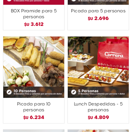
BOX Piramide para 5
Picada para 5 personas
personas
2.696
$U
3.612
$U
Picada para 10
Lunch Despedidas - 5
personas
personas
6.234
4.809
$U
$U