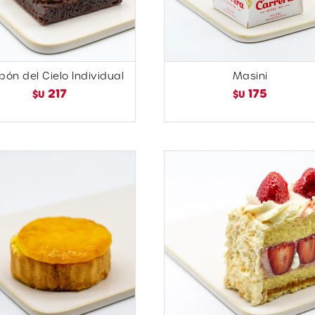
ón del Cielo Individual
Masini
217
175
$U
$U