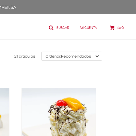
0
$U
21 artículos
Recomendados