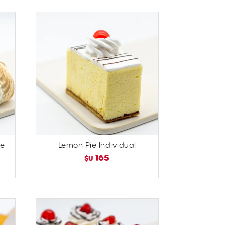
ce
Lemon Pie Individual
165
$U