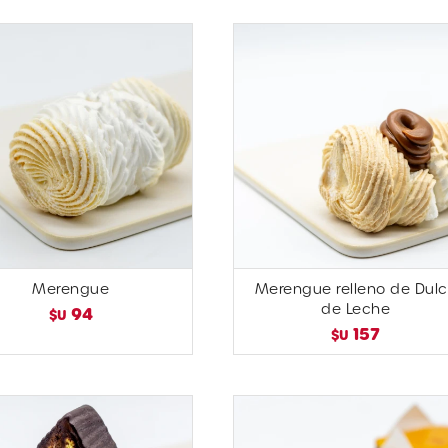
Merengue
Merengue relleno de Dul
de Leche
94
$U
157
$U