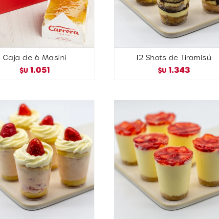
Caja de 6 Masini
12 Shots de Tiramisú
1.051
1.343
$U
$U