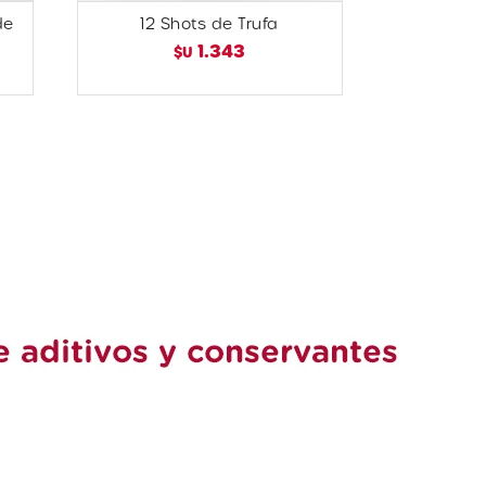
de
12 Shots de Trufa
1.343
$U