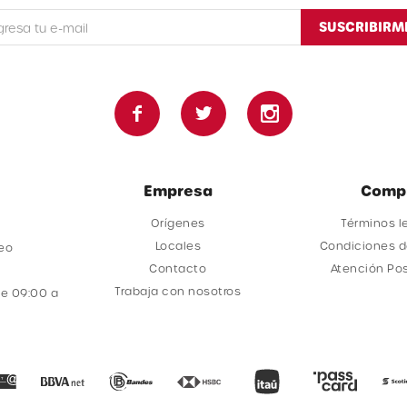
SUSCRIBIRM



Empresa
Comp
Orígenes
Términos l
Locales
Condiciones 
deo
Contacto
Atención Po
Trabaja con nosotros
e 09:00 a