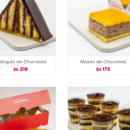
iángulo de Chocolate
Masini de Chocolate
218
175
$U
$U