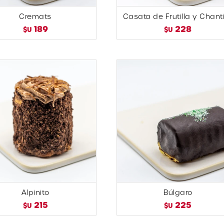
Cremats
Casata de Frutilla y Chanti
189
228
$U
$U
Alpinito
Búlgaro
215
225
$U
$U