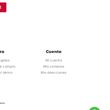
E
ra
Cuenta
egales
Mi cuenta
de compra
Mis compras
st Venta
Mis direcciones