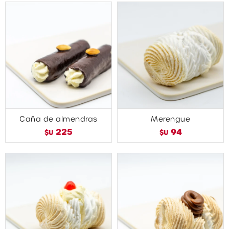
Caña de almendras
Merengue
225
94
$U
$U