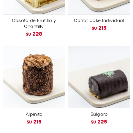
Casata de Frutilla y
Carrot Cake Individual
Chantilly
215
$U
228
$U
Alpinito
Búlgaro
215
225
$U
$U