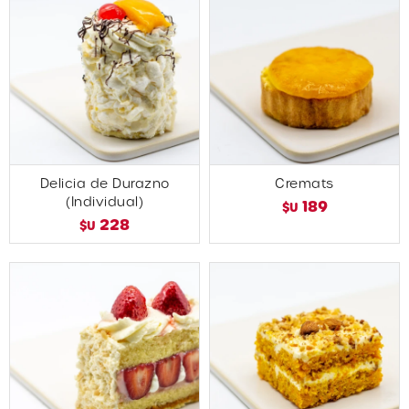
Delicia de Durazno
Cremats
(Individual)
189
$U
228
$U