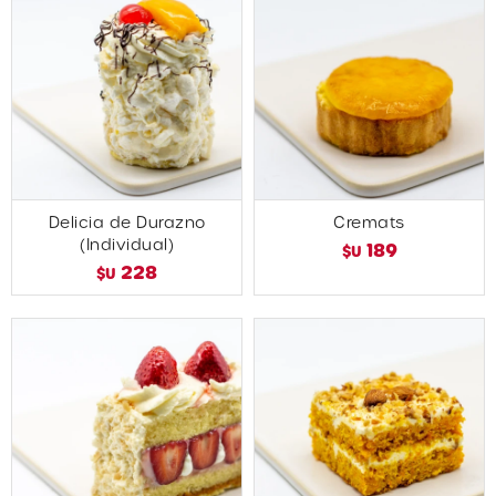
Delicia de Durazno
Cremats
(Individual)
189
$U
228
$U