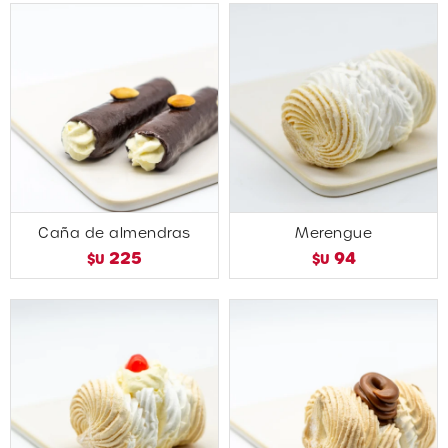
Caña de almendras
Merengue
225
94
$U
$U