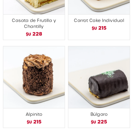
Casata de Frutilla y
Carrot Cake Individual
Chantilly
215
$U
228
$U
Alpinito
Búlgaro
215
225
$U
$U