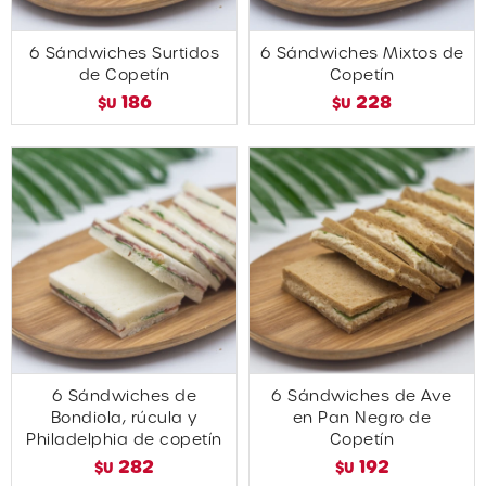
6 Sándwiches Surtidos
6 Sándwiches Mixtos de
de Copetín
Copetín
186
228
$U
$U
6 Sándwiches de
6 Sándwiches de Ave
Bondiola, rúcula y
en Pan Negro de
Philadelphia de copetín
Copetín
282
192
$U
$U