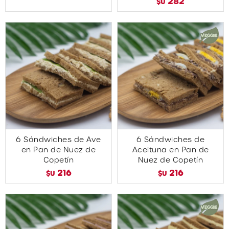
282
$U
6 Sándwiches de Ave
6 Sándwiches de
en Pan de Nuez de
Aceituna en Pan de
Copetín
Nuez de Copetín
216
216
$U
$U