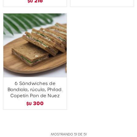
216
$U
6 Sándwiches de
Bondiola, rúcula, Philad.
Copetín Pan de Nuez
300
$U
MOSTRANDO
51
DE
51