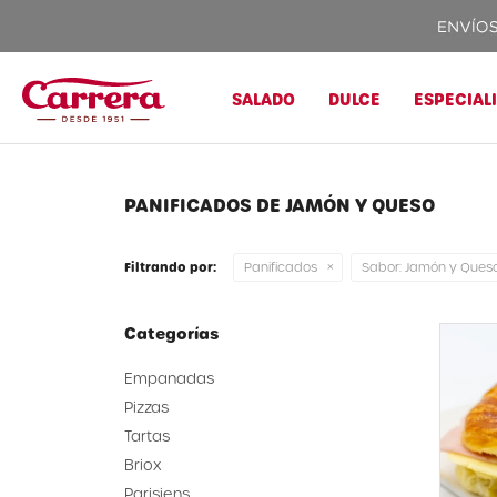
SALADO
DULCE
ESPECIAL
PANIFICADOS DE JAMÓN Y QUESO
Filtrando por:
Panificados
Sabor:
Jamón y Ques
Categorías
Empanadas
Pizzas
Tartas
Briox
Parisiens