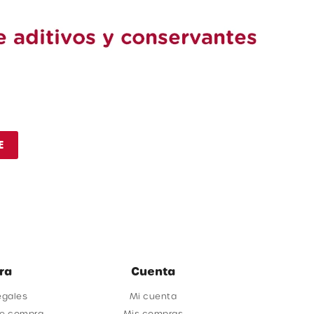
E
ra
Cuenta
egales
Mi cuenta
de compra
Mis compras