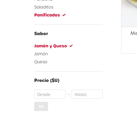
Saladitos
Panificados
Me
Sabor
Jamón y Queso
Jamón
Queso
Precio
($U)
OK