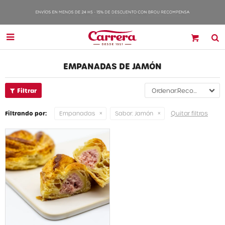

EMPANADAS DE JAMÓN
Recomendados
Quitar filtros
Filtrando por:
Empanadas
Sabor:
Jamón