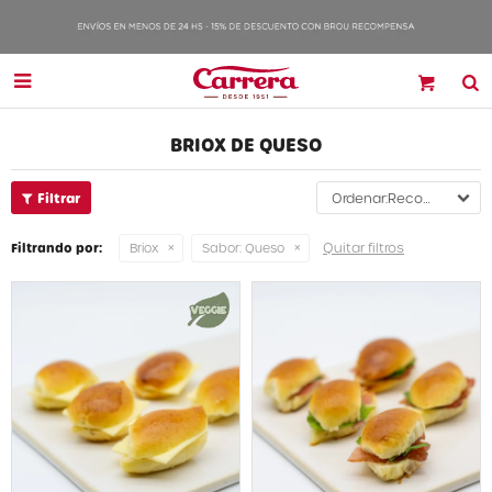

BRIOX DE QUESO
Recomendados
Quitar filtros
Filtrando por:
Briox
Sabor:
Queso