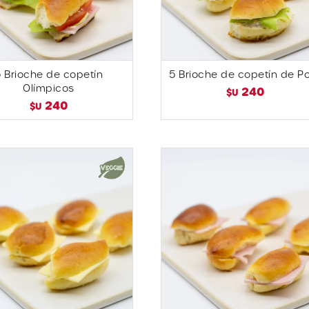
 Brioche de copetín
5 Brioche de copetín de Po
Olímpicos
240
$U
240
$U