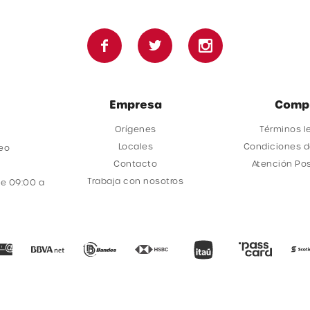



Empresa
Comp
Orígenes
Términos l
Locales
Condiciones 
deo
Contacto
Atención Po
Trabaja con nosotros
e 09:00 a