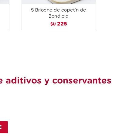
5 Brioche de copetín de
Bondiola
225
$U
E