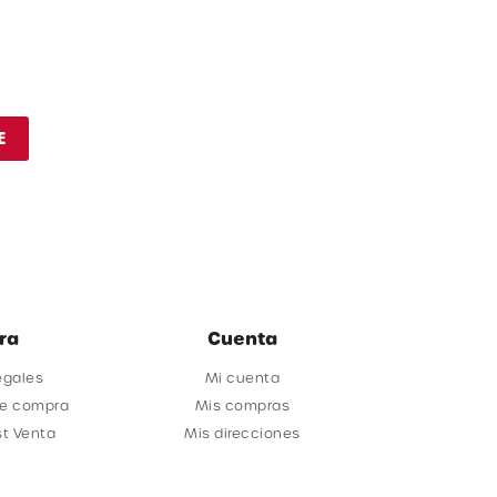
E
ra
Cuenta
egales
Mi cuenta
de compra
Mis compras
st Venta
Mis direcciones