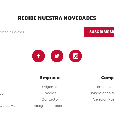
RECIBE NUESTRA NOVEDADES
SUSCRIBIRM



Empresa
Comp
Orígenes
Términos l
Locales
Condiciones 
deo
Contacto
Atención Po
Trabaja con nosotros
e 09:00 a