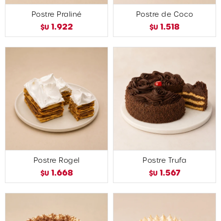
Postre Praliné
Postre de Coco
1.922
1.518
$U
$U
Postre Rogel
Postre Trufa
1.668
1.567
$U
$U