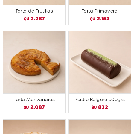
Tarta de Frutillas
Tarta Primavera
2.287
2.153
$U
$U
Tarta Manzanares
Postre Búlgaro 500grs
2.087
832
$U
$U