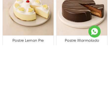
Postre Lemon Pie
Postre Marmolado
1.144
2.423
$U
$U