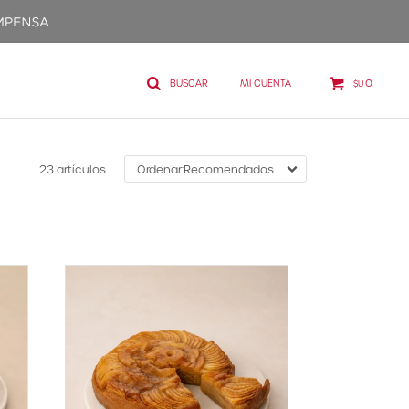
0
$U
23 artículos
Recomendados