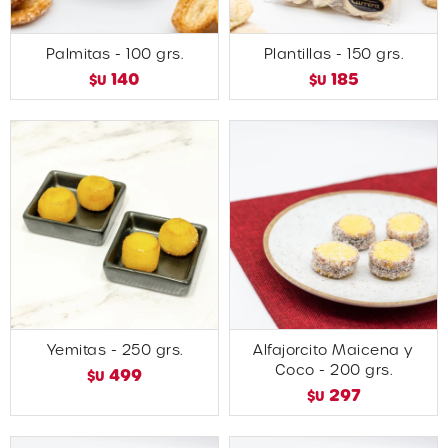
Palmitas - 100 grs.
Plantillas - 150 grs.
140
185
$U
$U
Yemitas - 250 grs.
Alfajorcito Maicena y
Coco - 200 grs.
499
$U
297
$U