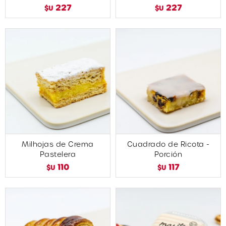
227
227
$U
$U
Milhojas de Crema
Cuadrado de Ricota -
Pastelera
Porción
110
117
$U
$U