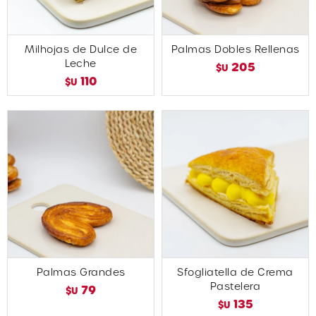
Milhojas de Dulce de
Palmas Dobles Rellenas
Leche
205
$U
110
$U
Palmas Grandes
Sfogliatella de Crema
Pastelera
79
$U
135
$U