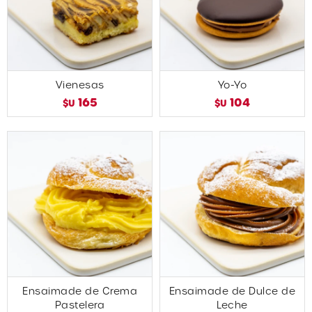
Vienesas
Yo-Yo
165
104
$U
$U
Ensaimade de Crema
Ensaimade de Dulce de
Pastelera
Leche