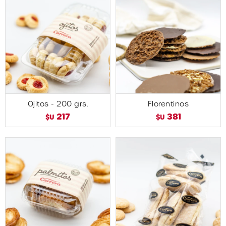
Ojitos - 200 grs.
Florentinos
217
381
$U
$U