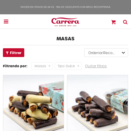

MASAS
Recomendados
Quitar filtros
Filtrando por:
Masas
Tipo:
Dulce