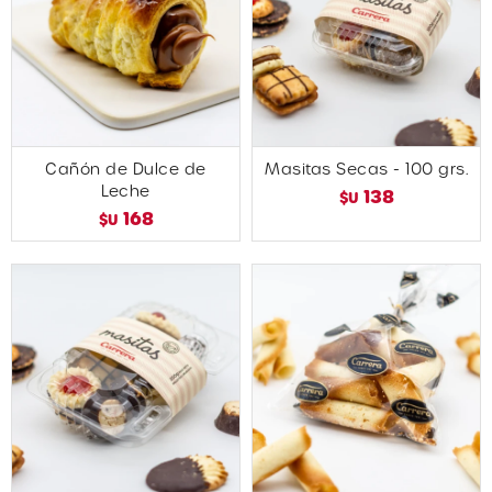
Cañón de Dulce de
Masitas Secas - 100 grs.
Leche
138
$U
168
$U