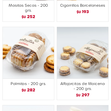
Masitas Secas - 200
Cigarrillos Barceloneses
grs.
193
$U
252
$U
Palmitas - 200 grs.
Alfajorcitos de Maicena
- 200 grs.
282
$U
297
$U