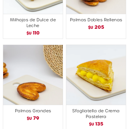
Milhojas de Dulce de
Palmas Dobles Rellenas
Leche
205
$U
110
$U
Palmas Grandes
Sfogliatella de Crema
Pastelera
79
$U
135
$U