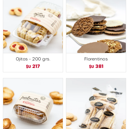
Ojitos - 200 grs.
Florentinos
217
381
$U
$U