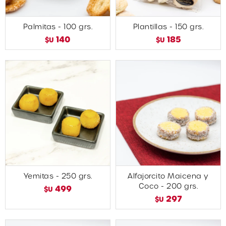
Palmitas - 100 grs.
Plantillas - 150 grs.
140
185
$U
$U
Yemitas - 250 grs.
Alfajorcito Maicena y
Coco - 200 grs.
499
$U
297
$U