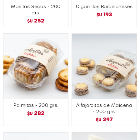
Masitas Secas - 200
Cigarrillos Barceloneses
grs.
193
$U
252
$U
Palmitas - 200 grs.
Alfajorcitos de Maicena
- 200 grs.
282
$U
297
$U