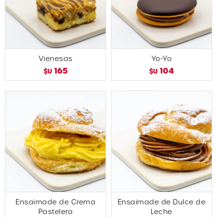
Vienesas
Yo-Yo
165
104
$U
$U
Ensaimade de Crema
Ensaimade de Dulce de
Pastelera
Leche