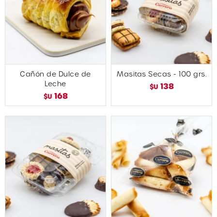
Cañón de Dulce de
Masitas Secas - 100 grs.
Leche
138
$U
168
$U