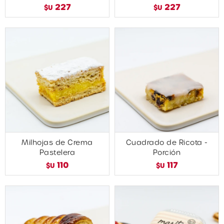
227
227
$U
$U
Milhojas de Crema
Cuadrado de Ricota -
Pastelera
Porción
110
117
$U
$U