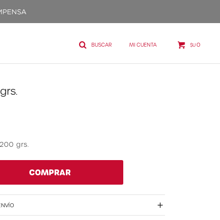
0
$U
grs.
200 grs.
COMPRAR
ENVÍO