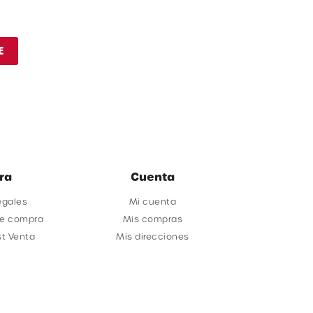
E
ra
Cuenta
egales
Mi cuenta
de compra
Mis compras
st Venta
Mis direcciones