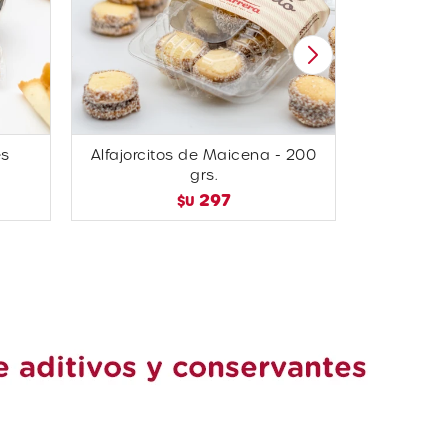
es
Alfajorcitos de Maicena - 200
Alfajorc
grs.
297
$U