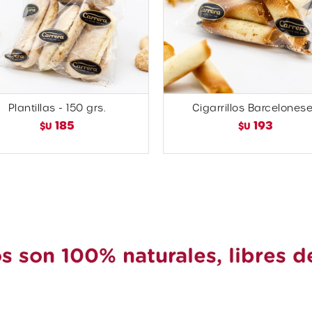
Plantillas - 150 grs.
Cigarrillos Barcelones
185
193
$U
$U