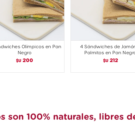
ndwiches Olímpicos en Pan
4 Sándwiches de Jamó
Negro
Palmitos en Pan Negr
200
212
$U
$U