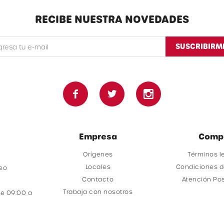
RECIBE NUESTRA NOVEDADES
SUSCRIBIRM



Empresa
Comp
Orígenes
Términos l
Locales
Condiciones 
deo
Contacto
Atención Po
Trabaja con nosotros
e 09:00 a