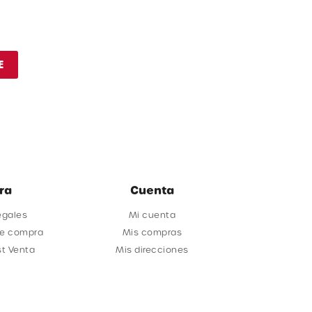
E
ra
Cuenta
egales
Mi cuenta
de compra
Mis compras
st Venta
Mis direcciones