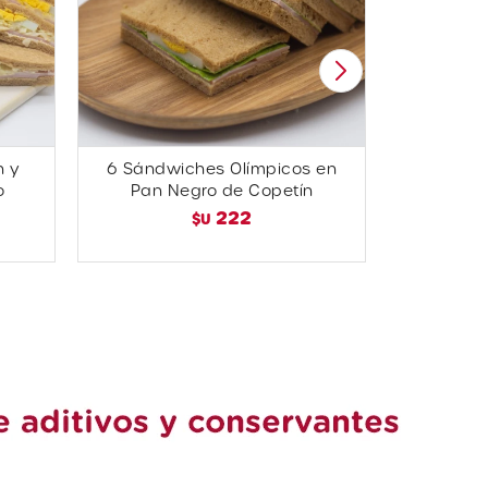
n y
6 Sándwiches Olímpicos en
6 Sándwi
o
Pan Negro de Copetín
en Pan
222
$U